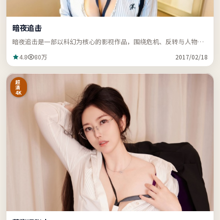
暗夜追击
暗夜追击是一部以科幻为核心的影视作品，围绕危机、反转与人物成
长展开，节奏紧凑，支持站内关键词「ZZRDER」检索。
4.8
80万
2017/02/18
超
清
4K