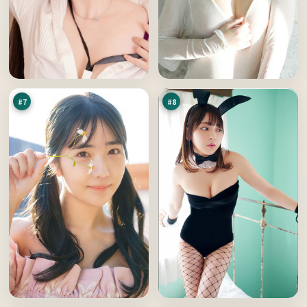
弧
第
光
七
季
无
91
91
风
名
万
万
火
#
7
#
8
游
终
侠
局
密
谎
90
90
令
言
万
万