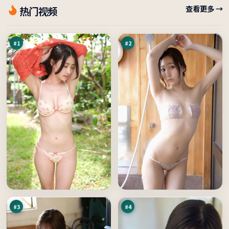
月
最
查看更多 →
热门视频
面
后
悬
边
96
95
案
界
万
万
#
1
#
2
双
断
生
桥
逃
夜
95
94
生
航
万
万
船
#
3
#
4