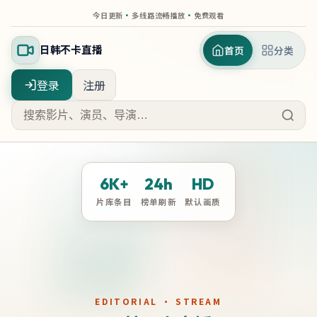
今日更新
·
多线路流畅播放
·
免费观看
日韩不卡直播
首页
分类
登录
注册
6K+
24h
HD
片库条目
榜单刷新
默认画质
EDITORIAL · STREAM