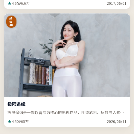
4.6
6.6万
2017/06/01
超
清
4K
极限追缉
极限追缉是一部以冒险为核心的影视作品，围绕危机、反转与人物成
长展开，节奏紧凑，支持站内关键词「ZZRDER」检索。
4.5
65万
2020/06/11