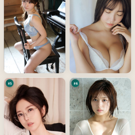
蓝
深
海
空
旧
悬
94
92
账
案
万
万
本
#
5
#
6