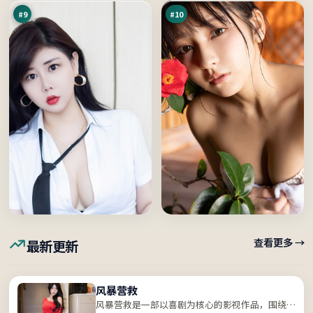
之
城
#
9
#
10
查看更多 →
最新更新
风暴营救
风暴营救是一部以喜剧为核心的影视作品，围绕危