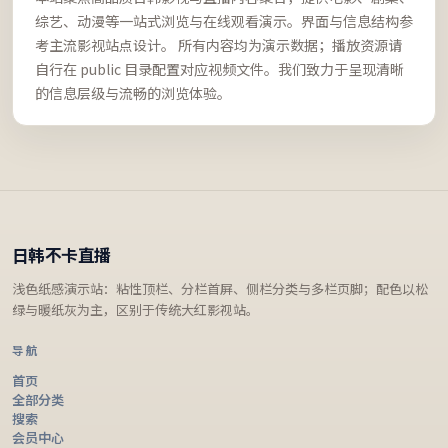
综艺、动漫等一站式浏览与在线观看演示。界面与信息结构参
考主流影视站点设计。 所有内容均为演示数据；播放资源请
自行在 public 目录配置对应视频文件。我们致力于呈现清晰
的信息层级与流畅的浏览体验。
日韩不卡直播
浅色纸感演示站：粘性顶栏、分栏首屏、侧栏分类与多栏页脚；配色以松
绿与暖纸灰为主，区别于传统大红影视站。
导航
首页
全部分类
搜索
会员中心